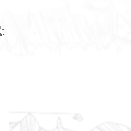
ste
le