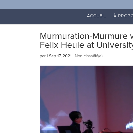
ACCUEIL
À PROP
Murmuration-Murmure w
Felix Heule at University
par
|
Sep 17, 2021
|
Non classifié(e)